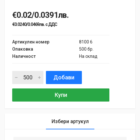
€0.02/0.0391лв.
€0.0240/0.0469лв. с ДДС
Артикулен номер
8100 6
Опаковка
500 бр.
Наличност
На склад
Добави
Купи
Избери артукул
General
Samantha Smith
27 May, 2018