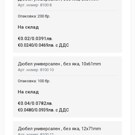
99 mm
8100 8
Duis ac lectus scelerisque quam blandit egestas. Pellentesque
WIDTH
hendrerit eros laoreet suscipit ultrices.
200 бр.
207 mm
На склад
HEIGHT
208 mm
(current)
1
2
3
4
9
€0.02/0.0391лв.
€0.0240/0.0469лв. с ДДС
Write A Review
Дюбел универсален , без яка, 10x61mm
8100 10
Review Stars
100 бр.
На склад
Your Name
€0.04/0.0782лв.
€0.0480/0.0939лв. с ДДС
Email Address
Дюбел универсален , без яка, 12x71mm
8100 12