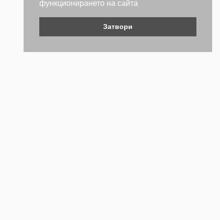
функционирането на сайта
Затвори
Контакти
Не се колебайте да се свържете с нас. Ще се радваме да
бъдем полезни.
ТЕЛЕФОН
+359 (2) 981 2841
EMAIL АДРЕС
webstore@forch.bg