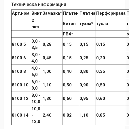
Техническа информация
Арт.ном.
Винт
Замазка*
Плътен
Плътна
Перфорирана
Ø
Бетон
тухла*
тухла
т
mm
PB4*
b
3,0 -
8100 5
0,28
0,15
0,15
0,15
0
3,5
3,0 -
8100 6
0,45
0,15
0,25
0,20
0
4,0
4,0 -
8100 8
1,00
0,40
0,80
0,35
0
6,0
6,0 -
8100 10
1,10
0,50
0,90
0,50
0
8,0
8,0 -
8100 12
1,30
0,60
0,95
0,60
0
10,0
10,0
8100 14
-
2,40
0,82
1,10
0,85
0
12,0